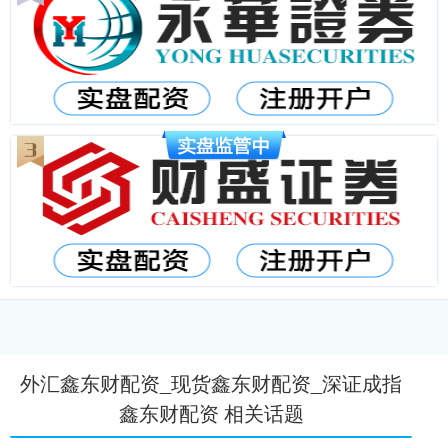
外汇鑫东财配资_现货鑫东财配资_深证成指
鑫东财配资 相关话题