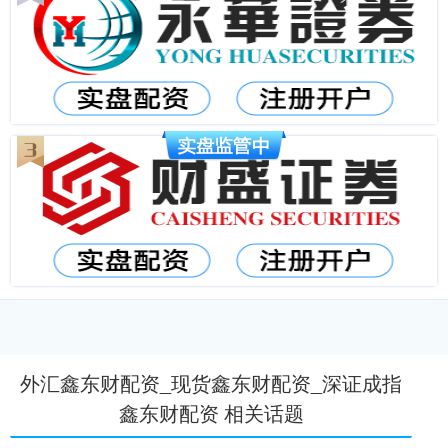
外汇鑫东财配资_现货鑫东财配资_深证成指
鑫东财配资 相关话题