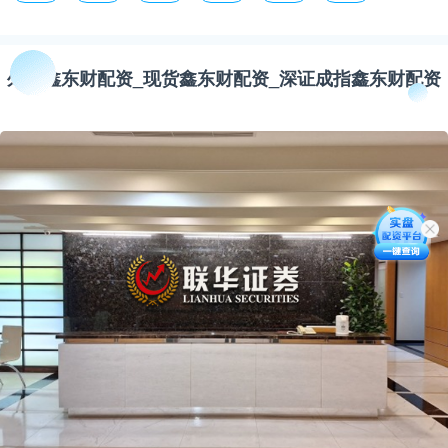
外汇鑫东财配资_现货鑫东财配资_深证成指鑫东财配资