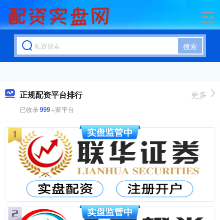
搜索
正规配资平台排行
更多
已收录
999
+家平台