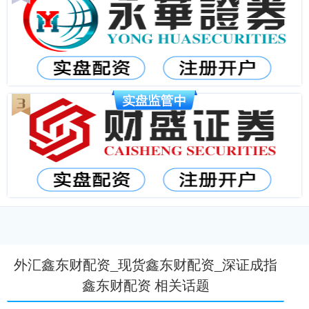
外汇鑫东财配资_现货鑫东财配资_深证成指
鑫东财配资 相关话题