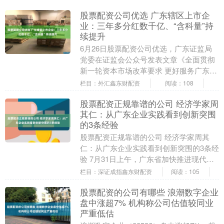
股票配资公司优选 广东辖区上市企
业：三年多分红数千亿、“含科量”持
续提升
6月26日股票配资公司优选，广东证监局
党委在证监会公众号发表文章《全面贯彻
新一轮资本市场改革要求 更好服务广东在
中国式现代化建设中走在前列》。 数据显
栏目：外汇鑫东财配资
阅读：108
示，自20....
股票配资正规靠谱的公司 经济学家周
其仁：从广东企业实践看到创新突围
的3条经验
股票配资正规靠谱的公司 经济学家周其
仁：从广东企业实践看到创新突围的3条经
验 7月31日上午，广东省加快推进现代化
产业体系建设专题会议（传统产业“三化”
栏目：深证成指鑫东财配资
阅读：105
融合发展....
股票配资的公司有哪些 浪潮数字企业
盘中涨超7% 机构称公司估值较同业
严重低估