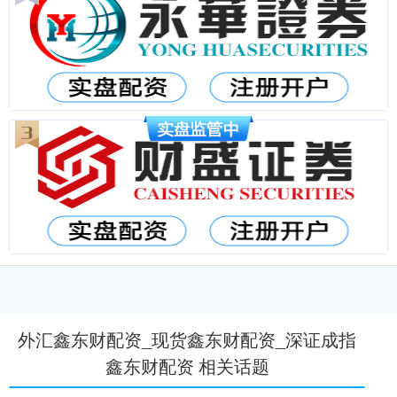
外汇鑫东财配资_现货鑫东财配资_深证成指
鑫东财配资 相关话题