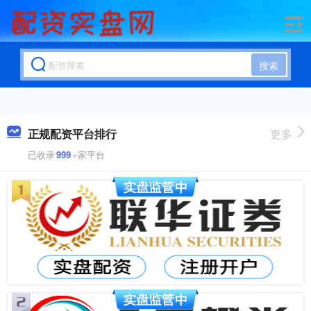
搜索
正规配资平台排行
更多
已收录
999
+家平台