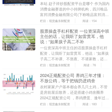
本站 赵子祥炒股配资平台是哪个 作为国内
消费金融赛道的中小持牌机构，四川唯品
富邦消费金融有限公司(下称唯品富邦消
金)近年依托股东资源与助贷渠道实现规模
栏目：现货鑫东财配资
阅读：154
快速增长，....
股票操盘手杠杆配资 一位资深高中班
主任的话，让我听了如雷贯耳，他
说：​“如果孩子高二不补
一位资深高中班主任的话股票操盘手杠杆
配资，让我听了如雷贯耳，他说：​“如果孩
子高二不补课、不熬夜、不请家教，还能
稳稳考到550分以上的孩子——你就偷着
栏目：现货鑫东财配资
阅读：76
乐吧。这样....
2024正规配资公司 养鸡三年才懂：
不放公鸡，等于把钱扔进鸡舍
农村家家户户基本都会养几只土鸡，不管
是房前屋后散养，还是搭建小鸡舍圈养
2024正规配资公司 ，养鸡攒蛋、逢年过节
杀鸡，都是农户最实在的增收方式。 我养
栏目：现货鑫东财配资
阅读：183
鸡前前后后....