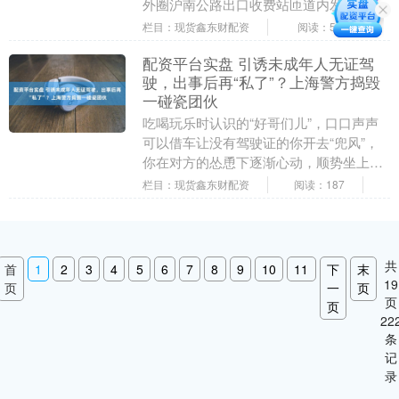
外圈沪南公路出口收费站匝道内发生一起
集卡轮胎起火事故。事故发生后，交警，
栏目：现货鑫东财配资
阅读：52
消....
配资平台实盘 引诱未成年人无证驾
驶，出事后再“私了”？上海警方捣毁
一碰瓷团伙
吃喝玩乐时认识的“好哥们儿”，口口声声
可以借车让没有驾驶证的你开去“兜风”，
你在对方的怂恿下逐渐心动，顺势坐上驾
驶位踩下油门，殊不知“好哥们儿”精心准
栏目：现货鑫东财配资
阅读：187
备的碰瓷勒....
共
首
1
2
3
4
5
6
7
8
9
10
11
下
末
19
页
一
页
页
页
22
条
记
录