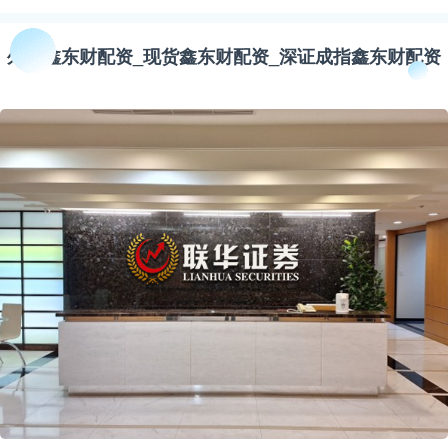
外汇鑫东财配资_现货鑫东财配资_深证成指鑫东财配资