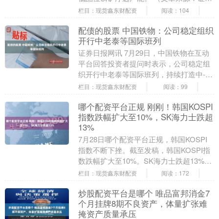
日报）融资炒股的费用 海量资讯、精准解
栏目：现货鑫东财配资
阅读：104
读，....
配债的股票 中国铁物：公司稳定组织
开行中老泰等国际班列
证券日报网讯 7月29日，中国铁物在互动
平台回答投资者提问时表示，公司稳定组
织开行中老泰等国际班列，持续打造中-
老-泰冷链精品线路。 （文章来源：证券
栏目：现货鑫东财配资
阅读：99
日报）配债....
哪个配资平台正规 刚刚！韩国KOSPI
指数跌幅扩大至10%，SK海力士跌超
13%
7月28日哪个配资平台正规，韩国KOSPI
指数不断下挫。截至发稿，韩国KOSPI指
数跌幅扩大至10%。SK海力士跌超13%，
三星电子跌逾12%。 对此有分析人士....
栏目：现货鑫东财配资
阅读：172
炒股配资平台是哪个 唯品富邦消金7
个月挂牌8期不良资产，体量扩张难
掩资产质量承压