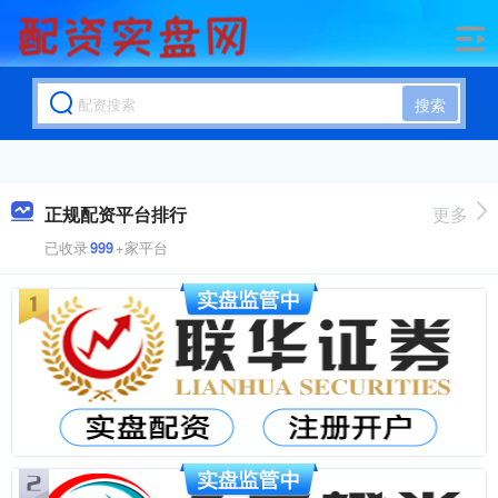
搜索
正规配资平台排行
更多
已收录
999
+家平台