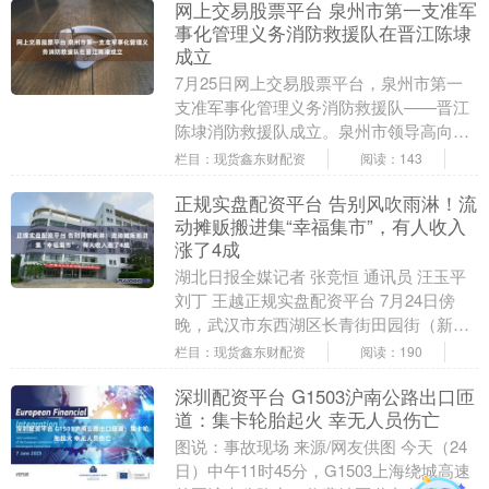
网上交易股票平台 泉州市第一支准军
事化管理义务消防救援队在晋江陈埭
成立
7月25日网上交易股票平台，泉州市第一
支准军事化管理义务消防救援队——晋江
陈埭消防救援队成立。泉州市领导高向
荣、王春雷、黄世界，晋江市领导王明
栏目：现货鑫东财配资
阅读：143
元、王小阳、陈友爱....
正规实盘配资平台 告别风吹雨淋！流
动摊贩搬进集“幸福集市”，有人收入
涨了4成
湖北日报全媒记者 张竞恒 通讯员 汪玉平
刘丁 王越正规实盘配资平台 7月24日傍
晚，武汉市东西湖区长青街田园街（新城
十八路-新城十九路段）彩色集装箱次第亮
栏目：现货鑫东财配资
阅读：190
起暖....
深圳配资平台 G1503沪南公路出口匝
道：集卡轮胎起火 幸无人员伤亡
图说：事故现场 来源/网友供图 今天（24
日）中午11时45分，G1503上海绕城高速