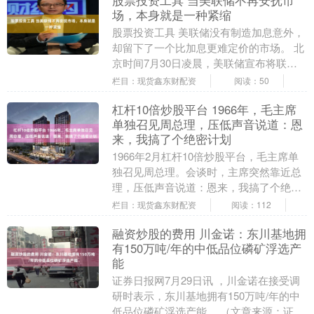
股票投资工具 当美联储不再安抚市
场，本身就是一种紧缩
股票投资工具 美联储没有制造加息意外，
却留下了一个比加息更难定价的市场。 北
京时间7月30日凌晨，美联储宣布将联邦
基金利率目标区间维持在3.50%至
栏目：现货鑫东财配资
阅读：50
3.75%，....
杠杆10倍炒股平台 1966年，毛主席
单独召见周总理，压低声音说道：恩
来，我搞了个绝密计划
1966年2月杠杆10倍炒股平台，毛主席单
独召见周总理。会谈时，主席突然靠近总
理，压低声音说道：恩来，我搞了个绝密
计划，这计划我只对你一个人讲！ 1966年
栏目：现货鑫东财配资
阅读：112
2月....
融资炒股的费用 川金诺：东川基地拥
有150万吨/年的中低品位磷矿浮选产
能
证券日报网7月29日讯 ，川金诺在接受调
研时表示，东川基地拥有150万吨/年的中
低品位磷矿浮选产能。 （文章来源：证券