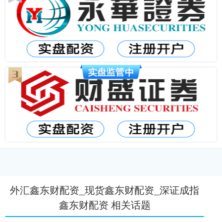
外汇鑫东财配资_现货鑫东财配资_深证成指
鑫东财配资 相关话题