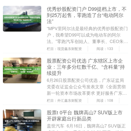
优秀炒股配资门户 D99提档上市，不
到25万起售，零跑造了台“电动阿尔
法”
“MPV里阿尔法是最经典的优秀炒股配资门
户，我希望D99可以成为电动车的阿尔
法。”零跑汽车创始人、董事长、CEO朱江
明在接受媒体采访时说道。 6月25日，零
栏目：现货鑫东财配资
阅读：133
跑旗....
股票配资公司优选 广东辖区上市企
业：三年多分红数千亿、“含科量”持
续提升
6月26日股票配资公司优选，广东证监局
党委在证监会公众号发表文章《全面贯彻
新一轮资本市场改革要求 更好服务广东在
中国式现代化建设中走在前列》。 数据显
栏目：外汇鑫东财配资
阅读：108
示，自20....
股票t 0平台 魏牌高山7 SUV版上市
开辟家庭出行新品类
盖世汽车 6月16日，魏牌高山7 SUV版正