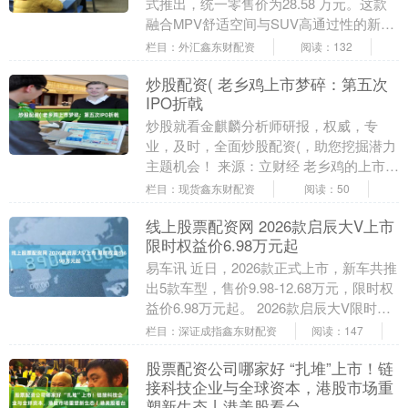
式推出，统一零售价为‌28.58 万元‌。这款
融合MPV舒适空间与SUV高通过性的新车
被定义为家庭出行新物种，补齐....
栏目：外汇鑫东财配资
阅读：132
炒股配资( 老乡鸡上市梦碎：第五次
IPO折戟
炒股就看金麒麟分析师研报，权威，专
业，及时，全面炒股配资(，助您挖掘潜力
主题机会！ 来源：立财经 老乡鸡的上市梦
又一次碎了。 7月8日，随着老乡鸡招股书
栏目：现货鑫东财配资
阅读：50
失效，其....
线上股票配资网 2026款启辰大V上市
限时权益价6.98万元起
易车讯 近日，2026款正式上市，新车共推
出5款车型，售价9.98-12.68万元，限时权
益价6.98万元起。 2026款启辰大V限时权
益价 车型 限时权益价 ....
栏目：深证成指鑫东财配资
阅读：147
股票配资公司哪家好 “扎堆”上市！链
接科技企业与全球资本，港股市场重
塑新生态丨港美股看台