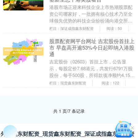
港股市场正迎来科技企业上市热潮股票配
资公司哪家好，一批拥有核心技术乃至全
球领先优势的科技企业纷纷涌向港交所。
这些企业有的已成功挂牌，有的在等待聆
栏目：深证成指鑫东财配资
阅读：50
讯，还有的正在紧....
股票配资网平台网址 吉宏股份首挂上
市 早盘高开逾53%今日起即纳入港股
通
吉宏股份（02603）首挂上市，公告显
示，每股定价7.68港元，共发行6791万股
股份，每手500股，所得款项净额约4.15亿
港元。截至发稿，股价上涨53.39....
栏目：现货鑫东财配资
阅读：122
共 1 页/7 条记录
外汇鑫东财配资_现货鑫东财配资_深证成指鑫东财配资